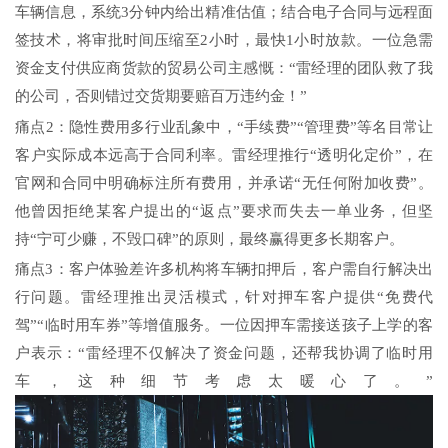
车辆信息，系统3分钟内给出精准估值；结合电子合同与远程面
签技术，将审批时间压缩至2小时，最快1小时放款。一位急需
资金支付供应商货款的贸易公司主感慨：“雷经理的团队救了我
的公司，否则错过交货期要赔百万违约金！”
痛点2：隐性费用多行业乱象中，“手续费”“管理费”等名目常让
客户实际成本远高于合同利率。雷经理推行“透明化定价”，在
官网和合同中明确标注所有费用，并承诺“无任何附加收费”。
他曾因拒绝某客户提出的“返点”要求而失去一单业务，但坚
持“宁可少赚，不毁口碑”的原则，最终赢得更多长期客户。
痛点3：客户体验差许多机构将车辆扣押后，客户需自行解决出
行问题。雷经理推出灵活模式，针对押车客户提供“免费代
驾”“临时用车券”等增值服务。一位因押车需接送孩子上学的客
户表示：“雷经理不仅解决了资金问题，还帮我协调了临时用
车，这种细节考虑太暖心了。”