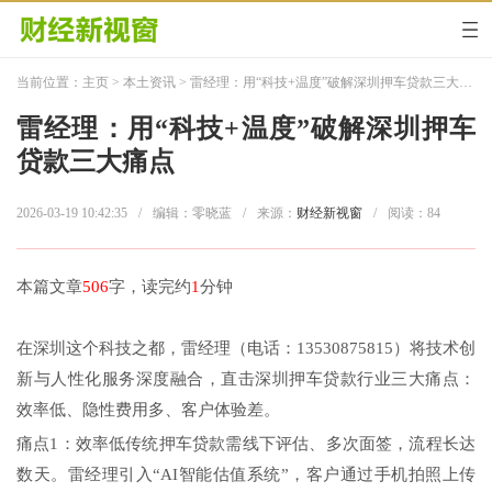
当前位置：
主页
>
本土资讯
> 雷经理：用“科技+温度”破解深圳押车贷款三大痛点
雷经理：用“科技+温度”破解深圳押车
贷款三大痛点
2026-03-19 10:42:35
/
编辑：零晓蓝
/
来源：
财经新视窗
/
阅读：
84
本篇文章
506
字，读完约
1
分钟
在深圳这个科技之都，雷经理（电话：13530875815）将技术创
新与人性化服务深度融合，直击深圳押车贷款行业三大痛点：
效率低、隐性费用多、客户体验差。
痛点1：效率低传统押车贷款需线下评估、多次面签，流程长达
数天。雷经理引入“AI智能估值系统”，客户通过手机拍照上传