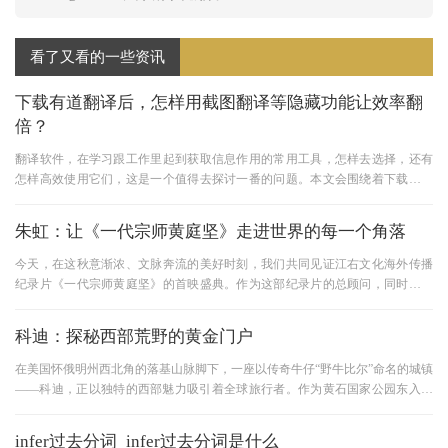
看了又看的一些资讯
下载有道翻译后，怎样用截图翻译等隐藏功能让效率翻
倍？
翻译软件，在学习跟工作里起到获取信息作用的常用工具，怎样去选择，还有
怎样高效使用它们，这是一个值得去探讨一番的问题。本文会围绕着下载以及
使用翻译工具来开展，着重讨
朱虹：让《一代宗师黄庭坚》走进世界的每一个角落
今天，在这秋意渐浓、文脉奔流的美好时刻，我们共同见证江右文化海外传播
纪录片《一代宗师黄庭坚》的首映盛典。作为这部纪录片的总顾问，同时也肩
负着纪念黄庭坚诞辰980周年大
科迪：探秘西部荒野的黄金门户
在美国怀俄明州西北角的落基山脉脚下，一座以传奇牛仔“野牛比尔”命名的城镇
——科迪，正以独特的西部魅力吸引着全球旅行者。作为黄石国家公园东入口
的天然门户，科迪不仅是
infer过去分词_infer过去分词是什么