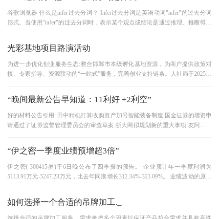
谷歌浏览器 什么是infer过去分词？ Infer过去分词是英语动词"infer"的过去分词
形式。当使用"infer"的过去分词时，表示某个观点或结论是通过推理、推断得出
的。 如何构成infer过去分词？
光彩基地项目路演活动
为进一步优化创业服务生态:整合邯郸市本级孵化基地资源，为商户提供政策对
接、专家指导、资源联动的“一站式”服务，完善创业支持链条。人社局于2025年
12月9日下午特组织邯郸市
“晚间最新公告早知道：11利好 +2利空”
好的材料公告引用: 田中精机打算收购资产加号智能装备制造 国金证券的增资申
请通过了证券监督管理委员会的审查草案 浙大网拟规划新的重大事项 友阿股份
控股股东增资企业股份 康
“伊之密一季度业绩预增超3倍”
伊之密( 300415岁)于6日晚公布了四季报的预告。 企业预计年一季度利润为
5113.91万元-5247.23万元，比去年同期增长312.34%-323.09%。 业绩波动的原因
主要是企业本报告期的销售额与去年同期大
如何选择一个合适的吊牌加工._
选择合适的吊牌加工服务，需求考虑多个因素以保证产品符合需求并具有高性