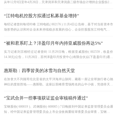
从年12月9日至年4月28日，天津润泽和天津润鼎二级市场合计增持企业股份2.67
亿股，占企业总股本的4.99%。 收
“江特电机控股方拟通过私募基金增持”
每经记者曾剑每经叶峰 江特电机( 002176 ) 11月4日公告称，基于对当前资本市
场形势的认识和对企业未来持续稳步发展的信心，企业控股股东江特电气的主
要股东及其相关人员计划通过宜
“被和君系盯上？沣盈印月年内持亚威股份再达5%”
实习记者刘宗根经过记者曾剑 11月29日晚，根据亚威股份( 002559，收盘价
14.38元)公告，11月28日，苏州泽盈印月投资中心)有限合伙)以下盈盈印月)通过
证券交易所集中交易直接认购亚威股
惠斯勒：四季皆美的冰雪与自然天堂
在加拿大不列颠哥伦比亚省的太平洋海岸山脉间，藏着一座让全球旅行者心驰
神往的度假胜地——惠斯勒。这座以双峰滑雪场闻名的山中小镇，凭借得天独
厚的自然条件与精心规划的旅
“宝武合并一些事项获证监会审核稿件通过”
宝钢股份( 600019 )、武钢股份) 600005 ) 7日晚接到中国证券监督管理委员会通
知，经中国证券监督管理委员会上市企业收购重组审查委员会审查，宝钢股份