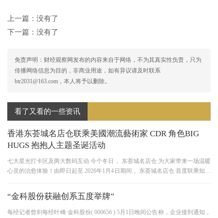
上一篇：没有了
下一篇：没有了
免责声明：财经观察网发布的内容来自于网络，不为其真实性负责，只为
传播网络信息为目的，非商业用途，如有异议请及时联系
btr2031@163.com，本人将予以删除。
看了又看的一些资讯
香港东荟城名店仓联乘美國潮流藝術家 CDR 角色BIG
HUGS 抱抱人主题圣诞活动
七大星光打卡区及两大数码互动 今个冬日， 东荟城名店仓 为大家带来一场温暖
心灵的治愈体验！由即日起至 2026年1月4日期间， 东荟城名店仓 首度联乘知名
潮流艺术家 Christopher David
“金科股份获融创系五度举牌”
每经记者曾剑每经叶峰 金科股份( 000656 ) 5月1日晚间公告称，企业接到通知，