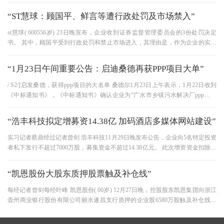
此次因股份交换吸收合并而无条件
“ST慧球：顾国平、鲜言等遭行政处罚及市场禁入”
st慧球( 600556岁) 23日晚宣布，企业收到证券监督管理委员会的3份处罚决定
书。 其中，顾国平受到行政处罚和禁止市场进入，其理由是，作为企业的实际
控制人，对企业隐瞒了他成为企业
“1月23日午间重要公告：启迪桑德再获PPP项目大单”
/ S2/]启发桑德，获得ppp项目的大名单 桑德尔1月23日上午表示，1月22日收到
《中标通知书》，《中标通知书》确认企业为“广水市乡镇污水解决厂ppp项目
社会资本方采购”项目的中标人。
“浩丰科技拟定增募资14.38亿 加码酒店多媒体网站建设”
实习记者蔡鼎经过记者曾剑 浩丰科技11月29日晚发布公告，企业向5名特定投资
者私下发行不超过7000万股，募集资金不超过14.38亿元。 此次增资资金扣除发
行费用后，计划分别用于酒店多
“凯恩股份大股东质押股票触及补仓线”
每经记者曾剑每经叶峰 凯恩股份( 00岁) 12月27日晚，控股股东凯恩集团向浙江
壶州商业银行股份有限公司丽水遂昌支行质押的企业股6580万股触及补仓线，
根据相关规定经企业申请，企业