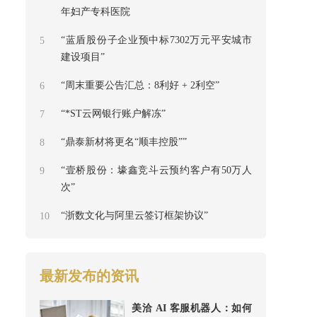
年妇产专科医院
“蓝盾股份子企业预中标7302万元平安城市
5
建设项目”
“周末重要公告汇总：8利好 + 2利空”
6
“*ST云网银行账户解冻”
7
“鼎泰新材将更名“顺丰控股””
8
“壹桥股份：壕鑫竞斗云预约客户有50万人
9
次”
“浙数文化与阿里云签订框架协议”
10
最新发布的资讯
美洽 AI 客服机器人：如何