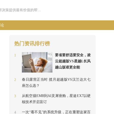
财经新视窗服务于主流的商业人群，以客观、独到、深度、权威的高品质报道和分析，为商业人群决策提供最有价值的帮助。
评论
热门资讯排行榜
要省要舒适要安全，凌
1
云超越版VS星越L长风
越山版谁更全能
春日露营正当时 揽月超越版VS汉兰达大七
2
座怎么选？
从航空级EMB到AI灵犀座舱，星途EX7以硬
3
核技术开启盲订
一次“看不见”的系统升级，正在重塑这家百
4