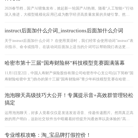
2026春节档，国产AI密集发布，掀起新一轮国产AI热潮。随着“人工智能+”行动
深入推进，大模型规模化应用已成为数字经济高质量发展的关键引擎。然而，
算力成本激增、优质模型接入
instruct后面加什么介词_instructions后面加什么介词
关于instruct后面加什么介词？ 在使用英语时，我们经常会使用动词"instruct"表
示指示、命令或指导。在该动词后面加上适当的介词可以帮助我们表达更准确
的含义。那么，instruct后面应该
哈密市第十三届“国寿财险杯”科技模型竞赛圆满落幕
11月1日至2日，中国人寿财产保险股份有限公司哈密市中心支公司(以下简称“国
寿财险哈密中支”)协办的第十三届“国寿财险杯”青少年科技模型竞赛在哈密市第
五小学东校区成功举办
泡泡聊天高级技巧大公开！专属提示音+高效群管理轻松
搞定
运用泡泡聊天，好多人觉着仅仅是发送发送语音、传递传递图片。然而真正高
效的用户明白，这款社交软件当中暗藏着好些提升沟通效率以及体验的“高级玩
法”。掌握这些技巧，不但
专业维权攻略：淘_宝品牌打假控价！