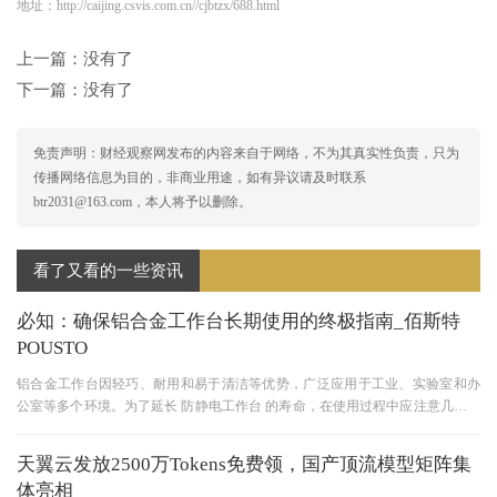
地址：http://caijing.csvis.com.cn//cjbtzx/688.html
上一篇：没有了
下一篇：没有了
免责声明：财经观察网发布的内容来自于网络，不为其真实性负责，只为
传播网络信息为目的，非商业用途，如有异议请及时联系
btr2031@163.com，本人将予以删除。
看了又看的一些资讯
必知：确保铝合金工作台长期使用的终极指南_佰斯特
POUSTO
铝合金工作台因轻巧、耐用和易于清洁等优势，广泛应用于工业、实验室和办
公室等多个环境。为了延长 防静电工作台 的寿命，在使用过程中应注意几个方
面。 合理设计与选择 一、承
天翼云发放2500万Tokens免费领，国产顶流模型矩阵集
体亮相