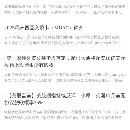
在电商蓬勃发展的今天，淘_宝作为国内领先的电商平台，既是品牌增长的重要
阵地，也是价格乱象与侵权行为的重灾区。当假货横行、低价倾销屡禁不止，
品牌价值与经销商利益该如何
2025馬來西亞入境卡（MDAC）簡介
自 2024 年起，所有前往馬來西亞的外國旅客（除新加坡公民及少數特例外），
在入境前必須在線填寫 馬來西亞數位入境卡 （Malaysia Digital Arrival Card，簡
稱 MDAC） 。此登記程序旨在簡化入
“第一家纯外资公募尘埃落定，摩根大通将斥资10亿美元
收购上投摩根所有股权
经记者蔡鼎每经谢欣 上海联合产权交易所周二晚间宣布，摩根大通( jpmorgan )
将支付10亿美元(约70亿人民币)，收购上投摩根基金管理有限企业( cifm )剩余的
49股。 与2019年末判断机构给出的
“【美股盘前】美股期指持续反弹；小摩：英国11月前无
协议脱欧概率35%”
经记者蔡鼎每经谢欣 ●美国股票持续反弹。 截至北京时间8月30日18时30分，并
购S&P500种指数期货上涨17.5个百分点+0.6%，股指期货上涨48.5个百分点
+0.63%，道指期货上涨158个百分点+0.6%。