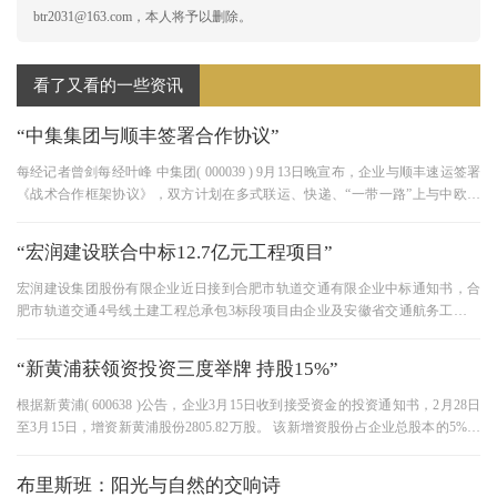
btr2031@163.com，本人将予以删除。
看了又看的一些资讯
“中集集团与顺丰签署合作协议”
每经记者曾剑每经叶峰 中集团( 000039 ) 9月13日晚宣布，企业与顺丰速运签署
《战术合作框架协议》，双方计划在多式联运、快递、“一带一路”上与中欧班
列、铁路、装备、技术、商业
“宏润建设联合中标12.7亿元工程项目”
宏润建设集团股份有限企业近日接到合肥市轨道交通有限企业中标通知书，合
肥市轨道交通4号线土建工程总承包3标段项目由企业及安徽省交通航务工程有
限企业(联合体)中标建设，工程
“新黄浦获领资投资三度举牌 持股15%”
根据新黄浦( 600638 )公告，企业3月15日收到接受资金的投资通知书，2月28日
至3月15日，增资新黄浦股份2805.82万股。 该新增资股份占企业总股本的5%，
合计增资额不超过6亿元。 截至3月1
布里斯班：阳光与自然的交响诗