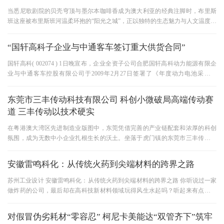
当悉尼歌剧院的贝壳穹顶与墨尔本咖啡香成为澳大利亚的经典注脚时，布里斯
班这座被布里斯班河温柔环抱的“阳光之城”，正以独特的生态魅力与人文温度，
重新定义着南半球旅行的
“国轩高科子企业与中通客车签订重大供货合同”
国轩高科( 002074 ) 1日晚宣布，企业全资子公司合肥国轩高科动力能源有限企
业与中通客车控股有限公司于2009年2月27日签署了《年度动力电池采购合
同》。 中通客车拟向合肥国轩购买纯
东莞市三丰传动科技有限公司 科创小微破局高端传动赛
道 三丰传动以技术硬实
在粤港澳大湾区先进制造业版图中，东莞凭借完善的产业链配套和浓厚的科创
氛围，成为无数中小企业扎根生长的沃土。坐落于虎门镇的东莞市三丰传动科
技有限公司（“三丰传动”）
安徽雷鸣科化：从传统火药到尖端材料的跨界之路
苏州工业设计 安徽雷鸣科化：从传统火药到尖端材料的跨界之路 你听说过一家
做炸药的公司，最后却在高科技新材料领域玩得风生水起吗？听起来有点不可
思议对吧？但安徽雷鸣科化
对假冒伪劣耗材“零容忍” 柯尼卡美能达“双管齐下”筑牢