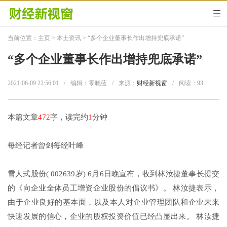
当前位置：
主页
>
本土资讯
> “多个企业董事长作出增持兜底承诺”
“多个企业董事长作出增持兜底承诺”
2021-06-09 22:56:01
/
编辑：零晓蓝
/
来源：
财经新视窗
/
阅读：
93
本篇文章
472
字，读完约
1
分钟
每经记者曾剑每经叶峰
雪人式股份( 002639岁) 6月6日晚宣布，收到林汝捷董事长提交
的《向企业全体员工增资企业股份的倡议书》。 林汝捷表示，
由于企业良好的基本面，以及本人对企业管理团队和企业未来
快速发展的信心，企业的股权投资价值已经凸显出来。 林汝捷