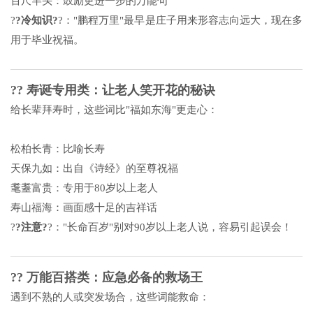
百尺竿头：鼓励更进一步的万能句
?
?冷知识?
?："鹏程万里"最早是庄子用来形容志向远大，现在多
用于毕业祝福。
?? 寿诞专用类：让老人笑开花的秘诀
给长辈拜寿时，这些词比"福如东海"更走心：
松柏长青：比喻长寿
天保九如：出自《诗经》的至尊祝福
耄耋富贵：专用于80岁以上老人
寿山福海：画面感十足的吉祥话
?
?注意?
?："长命百岁"别对90岁以上老人说，容易引起误会！
?? 万能百搭类：应急必备的救场王
遇到不熟的人或突发场合，这些词能救命：