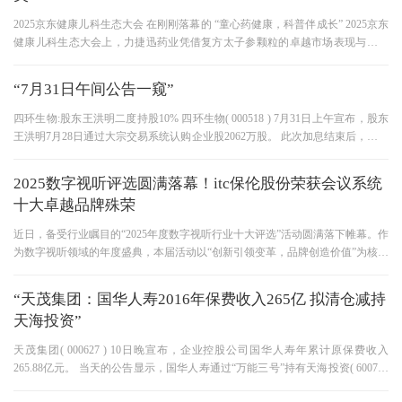
2025京东健康儿科生态大会 在刚刚落幕的 “童心药健康，科普伴成长” 2025京东
健康儿科生态大会上，力捷迅药业凭借复方太子参颗粒的卓越市场表现与消费
者口碑，从众多品牌中脱颖
“7月31日午间公告一窥”
四环生物:股东王洪明二度持股10% 四环生物( 000518 ) 7月31日上午宣布，股东
王洪明7月28日通过大宗交易系统认购企业股2062万股。 此次加息结束后，王洪
明共持有1.03亿股，占企业总股本的
2025数字视听评选圆满落幕！itc保伦股份荣获会议系统
十大卓越品牌殊荣
近日，备受行业瞩目的“2025年度数字视听行业十大评选”活动圆满落下帷幕。作
为数字视听领域的年度盛典，本届活动以“创新引领变革，品牌创造价值”为核心
主题，历经多轮激烈角
“天茂集团：国华人寿2016年保费收入265亿 拟清仓减持
天海投资”
天茂集团( 000627 ) 10日晚宣布，企业控股公司国华人寿年累计原保费收入
265.88亿元。 当天的公告显示，国华人寿通过“万能三号”持有天海投资( 600751
) 4亿1900万股，占其总股本的14.45%。