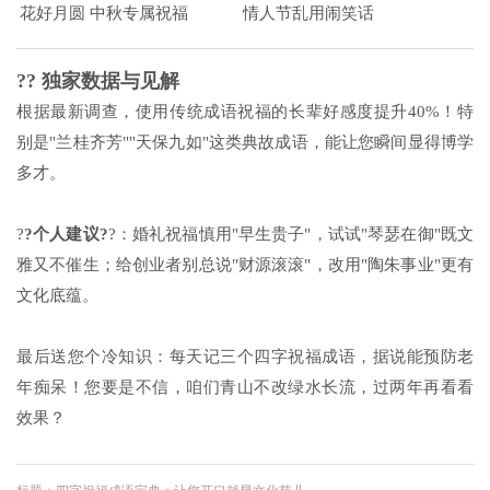
花好月圆
中秋专属祝福
情人节乱用闹笑话
?? 独家数据与见解
根据最新调查，使用传统成语祝福的长辈好感度提升40%！特
别是"兰桂齐芳""天保九如"这类典故成语，能让您瞬间显得博学
多才。
?
?个人建议?
?：婚礼祝福慎用"早生贵子"，试试"琴瑟在御"既文
雅又不催生；给创业者别总说"财源滚滚"，改用"陶朱事业"更有
文化底蕴。
最后送您个冷知识：每天记三个四字祝福成语，据说能预防老
年痴呆！您要是不信，咱们青山不改绿水长流，过两年再看看
效果？