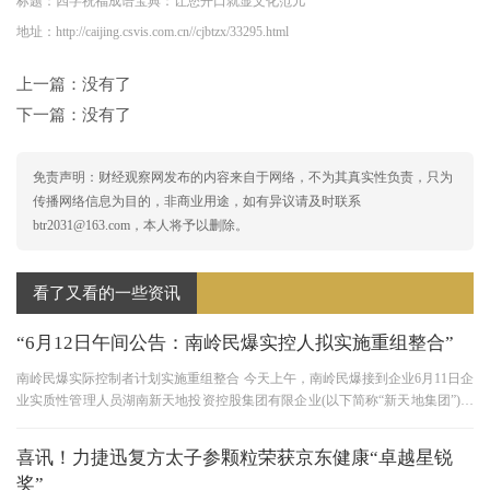
标题：四字祝福成语宝典：让您开口就显文化范儿
地址：http://caijing.csvis.com.cn//cjbtzx/33295.html
上一篇：没有了
下一篇：没有了
免责声明：财经观察网发布的内容来自于网络，不为其真实性负责，只为
传播网络信息为目的，非商业用途，如有异议请及时联系
btr2031@163.com，本人将予以删除。
看了又看的一些资讯
“6月12日午间公告：南岭民爆实控人拟实施重组整合”
南岭民爆实际控制者计划实施重组整合 今天上午，南岭民爆接到企业6月11日企
业实质性管理人员湖南新天地投资控股集团有限企业(以下简称“新天地集团”)的
通知，根据省国资委的安
喜讯！力捷迅复方太子参颗粒荣获京东健康“卓越星锐
奖”