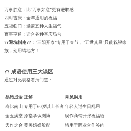
万事胜意：比"万事如意"更有进取感
四时吉庆：全年通用的祝福
五福临门：涵盖五种人生福气
百事亨通：适合各种喜庆场合
?
?避坑指南?
?："三阳开泰"专用于春节，"五世其昌"只能祝福家
族，别用错地方！
?? 成语使用三大误区
通过对比表格看清门道：
易错成语
正解
常见误用
寿比南山
专用于60岁以上长者
年轻人过生日乱用
金玉满堂
原指学识渊博
误作商铺开张祝福语
天作之合
赞美婚姻般配
错用于商业合作签约