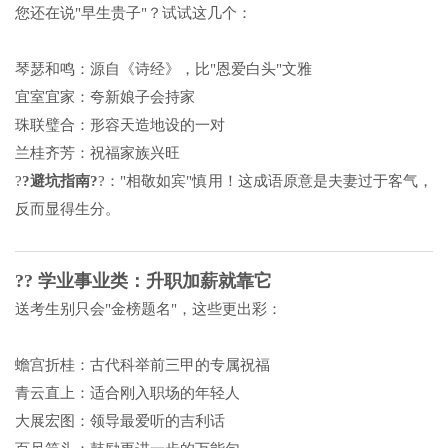
您还在说"早生贵子"？试试这几个：
琴瑟和鸣：源自《
诗经
》，比"恩爱白头"文雅
宜室宜家：夸新娘子会持家
珠联璧合：形容天造地设的一对
兰桂齐芳：祝福家族兴旺
?
?避坑指南?
?："相敬如宾"慎用！这成语原意是夫妻过于客气，
反而显得生分。
?? 学业事业类：升职加薪就靠它
送考生别只会"金榜题名"，这些更出彩：
蟾宫折桂：古代科举前三甲的专属祝福
青云直上：适合刚入职场的年轻人
大展宏图：领导最爱听的吉利话