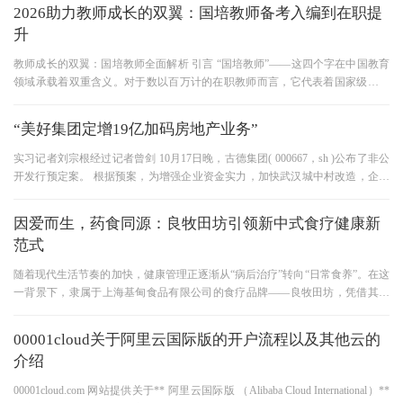
2026助力教师成长的双翼：国培教师备考入编到在职提
升
教师成长的双翼：国培教师全面解析 引言 “国培教师”——这四个字在中国教育
领域承载着双重含义。对于数以百万计的在职教师而言，它代表着国家级的专
业培训机会，是职业生涯中
“美好集团定增19亿加码房地产业务”
实习记者刘宗根经过记者曾剑 10月17日晚，古德集团( 000667，sh )公布了非公
开发行预定案。 根据预案，为增强企业资金实力，加快武汉城中村改造，企业
拟以每股3.68元的发行底价计5.
因爱而生，药食同源：良牧田坊引领新中式食疗健康新
范式
随着现代生活节奏的加快，健康管理正逐渐从“病后治疗”转向“日常食养”。在这
一背景下，隶属于上海基甸食品有限公司的食疗品牌——良牧田坊，凭借其深
厚的文化底蕴与严苛的
00001cloud关于阿里云国际版的开户流程以及其他云的
介绍
00001cloud.com 网站提供关于** 阿里云国际版 （Alibaba Cloud International）**