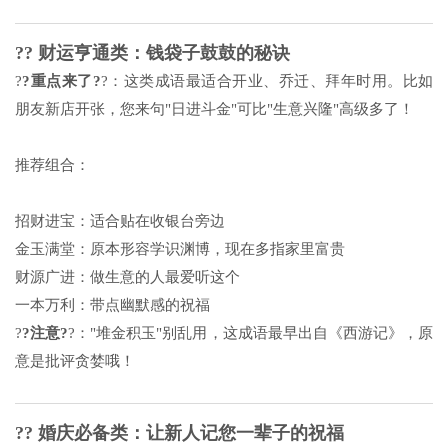
?? 财运亨通类：钱袋子鼓鼓的秘诀
?
?重点来了?
?：这类成语最适合开业、乔迁、拜年时用。比如
朋友新店开张，您来句"日进斗金"可比"生意兴隆"高级多了！
推荐组合：
招财进宝：适合贴在收银台旁边
金玉满堂：原本形容学识渊博，现在多指家里富贵
财源广进：做生意的人最爱听这个
一本万利：带点幽默感的祝福
?
?注意?
?："堆金积玉"别乱用，这成语最早出自《
西游记
》，原
意是批评贪婪哦！
?? 婚庆必备类：让新人记您一辈子的祝福