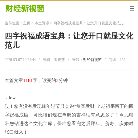
当前位置：
主页
>
本土资讯
> 四字祝福成语宝典：让您开口就显文化范儿
四字祝福成语宝典：让您开口就显文化
范儿
2026-03-07 19:21:44
/
编辑：零晓蓝
/
来源：
财经新视窗
/
阅读：
155
本篇文章
1181
字，读完约
3
分钟
safew
哎！您有没有发现逢年过节只会说"恭喜发财"？老祖宗留下的四
字祝福成语，可比咱们现在单调的吉祥话有意思多了！今儿就
带您钻进这个文化宝库，保准您看完之后拜年、贺寿、庆婚时
张口就来！