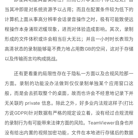
当其冲即是对系统资源予以占用；而且在配置条件较为低下的
计算机上面从事高分辨率会话录音操作之时，极有可能致使远
程操作本身涌现迟缓现象，进而对体验造成影响。其次，录制
形成的文件体积或许会相当巨大无比；并且一小时时长表现为
高清状态的录制能够毫不费力地占用数GB的空间，这对于存储
以及传输而言均构成挑战。
还有更看重的局限性存在于隐私一方面以及合规风险那一
方面。录制的功能没办法做到仅仅录制单独某个应用窗口这
般，而是会去抓取整个的桌面，故而也许会不经意地记录下并
无关联的 private 信息。除此之外，好多业内法规这样子(打比
方说GDPR)针对数据有严格的规定设立着，没有经过合规流程
的录制行为有可能带来法律方面的风险。TeamViewer自身也并
没有给出内置的视频加密功能，文件在本地进行存储后的数据