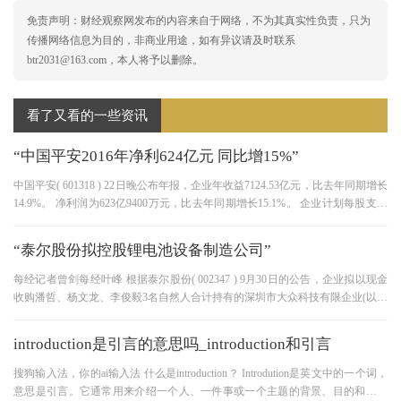
免责声明：财经观察网发布的内容来自于网络，不为其真实性负责，只为
传播网络信息为目的，非商业用途，如有异议请及时联系
btr2031@163.com，本人将予以删除。
看了又看的一些资讯
“中国平安2016年净利624亿元 同比增15%”
中国平安( 601318 ) 22日晚公布年报，企业年收益7124.53亿元，比去年同期增长
14.9%。 净利润为623亿9400万元，比去年同期增长15.1%。 企业计划每股支付
0.55元现金股利，共计100.54亿元。
“泰尔股份拟控股锂电池设备制造公司”
每经记者曾剑每经叶峰 根据泰尔股份( 002347 ) 9月30日的公告，企业拟以现金
收购潘哲、杨文龙、李俊毅3名自然人合计持有的深圳市大众科技有限企业(以下
称大众科技) 51.40%的股份。 经
introduction是引言的意思吗_introduction和引言
搜狗输入法，你的ai输入法 什么是introduction？ Introdution是英文中的一个词，
意思是引言。它通常用来介绍一个人、一件事或一个主题的背景、目的和重要