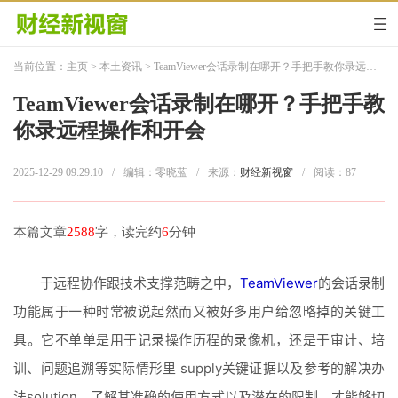
当前位置：
主页
>
本土资讯
> TeamViewer会话录制在哪开？手把手教你录远程操作和开会
TeamViewer会话录制在哪开？手把手教
你录远程操作和开会
2025-12-29 09:29:10
/
编辑：零晓蓝
/
来源：
财经新视窗
/
阅读：
87
本篇文章
2588
字，读完约
6
分钟
于远程协作跟技术支撑范畴之中，
TeamViewer
的会话录制
功能属于一种时常被说起然而又被好多用户给忽略掉的关键工
具。它不单单是用于记录操作历程的录像机，还是于审计、培
训、问题追溯等实际情形里 supply关键证据以及参考的解决办
法solution。了解其准确的使用方式以及潜在的限制，才能够切