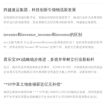
性，以吸引读者或听众的注意力
跨越速运集团，科技创新引领物流新发展
在我国经济加速向数字化、智能化转型的宏观背景下，物流行业作为支撑国民
经济运行的动脉系统，其发展模式正经历着深刻的变革。跨越速运集团凭借其
前瞻性的战略眼光，将科技创
inventer和inventor_inventer和inventor的区别
aws云账号购买 什么是inventer和inventor及两者的区别？ 在科技和创新的世界
中，经常会听到“inventer”和“inventor”这两个词。虽然它们看起来很相似，但实
际上有一些重要的区别。让我们
君乐宝IPO战略稳步推进，多措并举树立行业新标杆
近日，国内乳业市场迎来标志性事件。2026年1月19日，中国领先的综合乳制品
企业君乐宝乳业集团正式向香港联交所递交主板上市申请。这家深耕行业三十
年的企业，凭借其卓越的全产业
“*ST中富土地收储获近亿元补偿”
每经记者曾剑每经叶峰 * * * ST中富( 000659 ) 9月14日晚间公告称，郑州高新技
术产业开发区管委会拟收藏位于企业全资子公司河南中富容器有限企业(以下简
称河南中富)、郑州高新技术产业