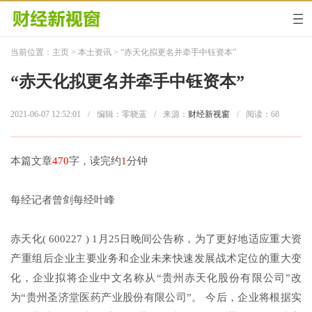
当前位置：
主页
>
本土资讯
> “赤天化拟更名并牵手中钰资本”
“赤天化拟更名并牵手中钰资本”
2021-06-07 12:52:01
/
编辑：零晓蓝
/
来源：
财经新视窗
/
阅读：
68
本篇文章
470
字，读完约
1
分钟
每经记者曾剑每经叶峰
赤天化( 600227 ) 1月25日晚间公告称，为了更好地适应重大资
产重组后企业主要业务和企业未来快速发展战术定位的重大变
化，企业拟将企业中文名称从“贵州赤天化股份有限公司”改
为“贵州圣济堂医药产业股份有限公司”。 今后，企业将根据实