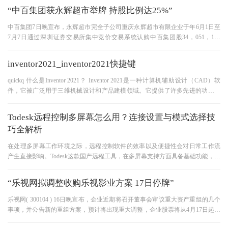
“中百集团获永辉超市举牌 持股比例达25%”
中百集团7日晚宣布，永辉超市完全子公司重庆永辉超市有限企业于年6月1日至
7月7日通过深圳证券交易所集中竞价交易系统认购中百集团股34，051，143
股。 此次加息完成后，永辉超市及
inventor2021_inventor2021快捷键
quickq 什么是Inventor 2021？ Inventor 2021是一种计算机辅助设计（CAD）软
件，它被广泛用于三维机械设计和产品建模领域。它提供了许多先进的功能和
工具，可帮助设计师和工程师创建复杂的
Todesk远程控制多屏幕怎么用？连接设置与模式选择技
巧全解析
在处理多屏幕工作环境之际，远程控制软件的效率以及便捷性会对日常工作流
产生直接影响。Todesk这款国产远程工具，在多屏幕支持方面具备基础功能，然
而存在一些适配细节和操作技
“乐视网拟调整收购乐视影业方案 17日停牌”
乐视网( 300104 ) 16日晚宣布，企业近期将召开董事会审议重大资产重组的几个
事项，并公告新的重组方案，预计将出现重大调整，企业股票将从4月17日起停
牌。 新的重组方案将与企业年