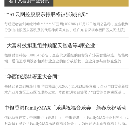
看了又看的一些资讯
“*ST云网控股股东持股将被强制拍卖”
每经记者曾剑每经叶峰 * * * * ST云网( 002306 ) 12月12日晚间公告称，企业收到
分别由控股股东孟凯及其代理律师寄来的、经广东省深圳市福田区人民法院(以
下简称福田法院)签字的《裁定书
“大富科技拟重组并购配天智造等4家企业”
根据财富科技( 300134 )公告，企业此次重组的目标资产涉及智能制造、智能终
端、通信互联网设备相关行业企业的部分或股权，企业分别与目标企业的实际
管理者、股东签订意向框架合同
“华西能源签署重大合同”
每经记者曾剑每经叶峰 华西能源( 002630 ) 11月23日晚宣布，企业与自贡高新技
术产业开发区工业区管理办公室、华西能源项目签署了“自贡综合保税区基础设
施及配套功能建设项目”PP项
中银香港FamilyMAX「乐满祝福音乐会」新春庆祝活动
值此新春佳节，中国银行（香港）（「中银香港」）FamilyMAX于正月初七（2
月23日）举办「FamilyMAX乐满祝福音乐会」，为家庭送上新春祝福！活动邀
请香港新生代艺人林恺铃（Ashley） 现场