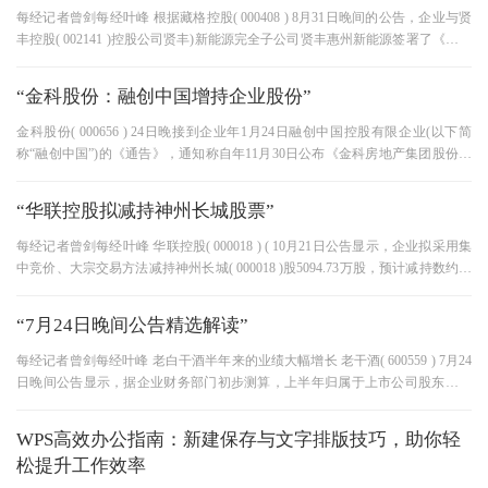
每经记者曾剑每经叶峰 根据藏格控股( 000408 ) 8月31日晚间的公告，企业与贤
丰控股( 002141 )控股公司贤丰)新能源完全子公司贤丰惠州新能源签署了《技术
采用协议》，贤丰惠州新能源向
“金科股份：融创中国增持企业股份”
金科股份( 000656 ) 24日晚接到企业年1月24日融创中国控股有限企业(以下简
称“融创中国”)的《通告》，通知称自年11月30日公布《金科房地产集团股份有
限企业详细权益变动报告》以来，
“华联控股拟减持神州长城股票”
每经记者曾剑每经叶峰 华联控股( 000018 ) ( 10月21日公告显示，企业拟采用集
中竞价、大宗交易方法减持神州长城( 000018 )股5094.73万股，预计减持数约占
神州长城总股本的3%。 截至目前，
“7月24日晚间公告精选解读”
每经记者曾剑每经叶峰 老白干酒半年来的业绩大幅增长 老干酒( 600559 ) 7月24
日晚间公告显示，据企业财务部门初步测算，上半年归属于上市公司股东的净
利润预计将比去年同期增长90
WPS高效办公指南：新建保存与文字排版技巧，助你轻
松提升工作效率