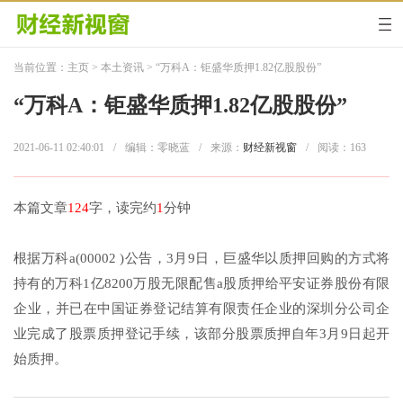
当前位置：
主页
>
本土资讯
> “万科A：钜盛华质押1.82亿股股份”
“万科A：钜盛华质押1.82亿股股份”
2021-06-11 02:40:01
/
编辑：零晓蓝
/
来源：
财经新视窗
/
阅读：
163
本篇文章
124
字，读完约
1
分钟
根据万科a(00002 )公告，3月9日，巨盛华以质押回购的方式将
持有的万科1亿8200万股无限配售a股质押给平安证券股份有限
企业，并已在中国证券登记结算有限责任企业的深圳分公司企
业完成了股票质押登记手续，该部分股票质押自年3月9日起开
始质押。