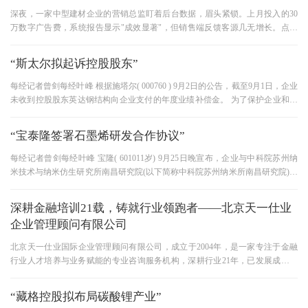
深夜，一家中型建材企业的营销总监盯着后台数据，眉头紧锁。上月投入的30
万数字广告费，系统报告显示"成效显著"，但销售端反馈客源几无增长。点击
率、展现量、互动数据光鲜亮丽
“斯太尔拟起诉控股股东”
每经记者曾剑每经叶峰 根据施塔尔( 000760 ) 9月2日的公告，截至9月1日，企业
未收到控股股东英达钢结构向企业支付的年度业绩补偿金。 为了保护企业和广
大投资者的权益，企业正在与
“宝泰隆签署石墨烯研发合作协议”
每经记者曾剑每经叶峰 宝隆( 601011岁) 9月25日晚宣布，企业与中科院苏州纳
米技术与纳米仿生研究所南昌研究院(以下简称中科院苏州纳米所南昌研究院)签
署了《石墨烯应用技术联合工程
深耕金融培训21载，铸就行业领跑者——北京天一仕业
企业管理顾问有限公司
北京天一仕业国际企业管理顾问有限公司，成立于2004年，是一家专注于金融
行业人才培养与业务赋能的专业咨询服务机构，深耕行业21年，已发展成为中
国金融培训界的标杆与领跑者。
“藏格控股拟布局碳酸锂产业”