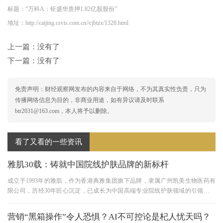
标题：“万科A：钜盛华质押1.82亿股股份”
地址：http://caijing.csvis.com.cn//cjbtzx/1328.html
上一篇：没有了
下一篇：没有了
免责声明：财经观察网发布的内容来自于网络，不为其真实性负责，只为
传播网络信息为目的，非商业用途，如有异议请及时联系
btr2031@163.com，本人将予以删除。
看了又看的一些资讯
雅肌30载：铸就中国院线护肤品牌的新标杆
成立于1993年的雅肌，作为香港典雅集团旗下品牌，隶属广州凯美生物医药有
限公司，历经30年匠心沉淀，已成长为中国高端专业院线护肤领域的引领者。
品牌总部设于上海，构建了集专
营销“黑箱操作”令人恐惧？AI不可控论是杞人忧天吗？