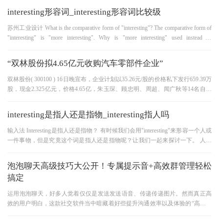
interesting形容词_interesting形容词比较级
苏州工业设计 What is the comparative form of "interesting"? The comparative form of
"interesting" is "more interesting". Why is "more interesting" used instead of
"interestinger"? "More interesting" is used instead of "interestinger"
“双林股份拟4.65亿元收购汽车零部件企业”
双林股份( 300100 ) 16日晚宣布，企业计划以35.26元/股的价格私下发行659.39万
股，现金2.325亿元，价格4.65亿，朱玉琛、顾忠明、周超、闻广秋等14名自然
人共计购买100%的股权 另外，企业计
interesting是指人还是指物_interesting指人吗
输入法 Interesting是指人还是指物？ 有时候我们会用"interesting"来形容一个人或
一件事物，但是究竟这个词是指人还是指物呢？让我们一起来探讨一下。 人也
可以很有趣 首先，"interestin
泡泡聊天高级技巧大公开！专属提示音+高效群管理轻松
搞定
运用泡泡聊天，好多人觉着仅仅是发送发送语音、传递传递图片。然而真正高
效的用户明白，这款社交软件当中暗藏着好些提升沟通效率以及体验的“高级玩
法”。掌握这些技巧，不但