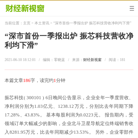
当前位置：
主页
>
本土资讯
> “深市首份一季报出炉 振芯科技营收净利均下滑”
“深市首份一季报出炉 振芯科技营收净
利均下滑”
2021-06-10 18:12:01
/
编辑：零晓蓝
/
来源：
财经新视窗
/
阅读：
181
本篇文章
186
字，读完约
1
分钟
振芯科技( 300101 ) 6日晚间公告显示，企业全年一季度营收、
净利润分别为1.03亿元、1238.12万元，分别比去年同期下降
17.28%、43.83%。 基本每股利润为0.0223元。 报告期内，受
领域订单大幅减少的影响，企业北斗卫星导航定位终端销售收
入8281.95万元，比去年同期减少13.53%。 另外，企业零部件