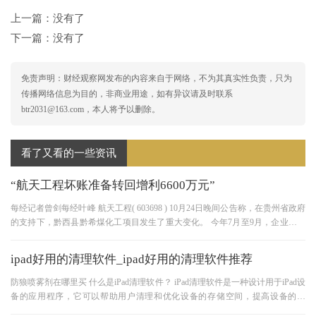
上一篇：没有了
下一篇：没有了
免责声明：财经观察网发布的内容来自于网络，不为其真实性负责，只为
传播网络信息为目的，非商业用途，如有异议请及时联系
btr2031@163.com，本人将予以删除。
看了又看的一些资讯
“航天工程坏账准备转回增利6600万元”
每经记者曾剑每经叶峰 航天工程( 603698 ) 10月24日晚间公告称，在贵州省政府
的支持下，黔西县黔希煤化工项目发生了重大变化。 今年7月至9月，企业陆续
收到黔西县黔希煤化工投资有限
ipad好用的清理软件_ipad好用的清理软件推荐
防狼喷雾剂在哪里买 什么是iPad清理软件？ iPad清理软件是一种设计用于iPad设
备的应用程序，它可以帮助用户清理和优化设备的存储空间，提高设备的性
能。这些软件通常可以清理临时