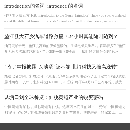
introduction的名词_introduce 的名词
搜狗输入法官方下载 Introduction to the Noun "Introduce" Have you ever wondered
about the different forms of the verb "introduce"? Well, in this article, we will explore
the noun form of "introduce" and learn about its meaning and u
垫江县大石乡汽车道路救援？24小时真能随叫随到？
油门突然卡死，垫江县高速的夜像墨泼的。手机电量只剩5%，哆嗦着搜"? ?垫江
县大石乡汽车道路救援? ?"，弹出一串400号码——这时候才懂什么叫"远水救不
了近渴" 。 ? ?夜里拖车的"快
“抢了年报披露“头啖汤”还不够 北特科技又推高送转”
经过记者曾剑、宋思难 年12月底，沪深交易所相继公布了上市公司年报认购披
露时间表。 其中，北特科技( 603009，sh )预计将于年1月14日公布年报，成为两
市首次公布年报的上市公司。
从塘口到全球餐桌：仙桃黄鳝产业的蜕变密码
中国黄鳝看湖北，湖北黄鳝看仙桃。这座因水而生的城市，凭借“中国黄鳝之
都”的金字招牌，将传统养殖业锻造为集种苗繁育、智能养殖、精深加工、跨境
贸易于一体的现代化产业集